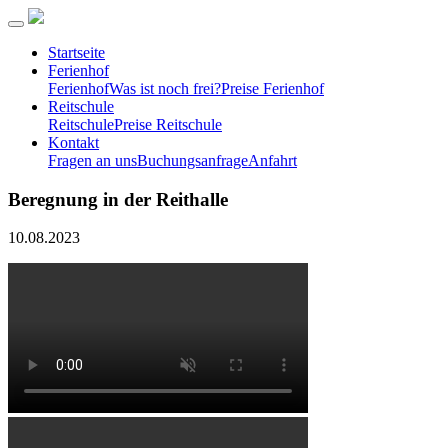
Startseite
Ferienhof
Ferienhof
Was ist noch frei?
Preise Ferienhof
Reitschule
Reitschule
Preise Reitschule
Kontakt
Fragen an uns
Buchungsanfrage
Anfahrt
Beregnung in der Reithalle
10.08.2023