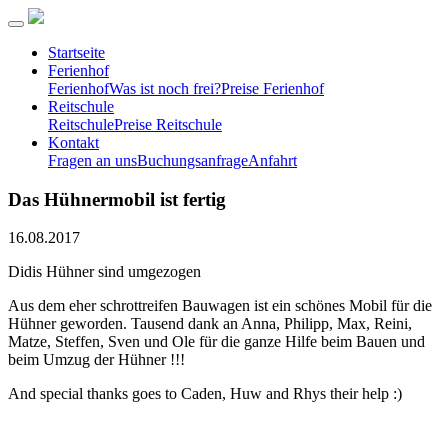
Startseite
Ferienhof
Ferienhof
Was ist noch frei?
Preise Ferienhof
Reitschule
Reitschule
Preise Reitschule
Kontakt
Fragen an uns
Buchungsanfrage
Anfahrt
Das Hühnermobil ist fertig
16.08.2017
Didis Hühner sind umgezogen
Aus dem eher schrottreifen Bauwagen ist ein schönes Mobil für die
Hühner geworden. Tausend dank an Anna, Philipp, Max, Reini,
Matze, Steffen, Sven und Ole für die ganze Hilfe beim Bauen und
beim Umzug der Hühner !!!
And special thanks goes to Caden, Huw and Rhys their help :)