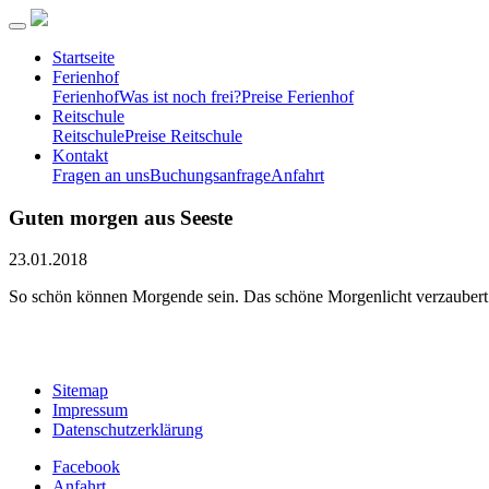
Startseite
Ferienhof
Ferienhof
Was ist noch frei?
Preise Ferienhof
Reitschule
Reitschule
Preise Reitschule
Kontakt
Fragen an uns
Buchungsanfrage
Anfahrt
Guten morgen aus Seeste
23.01.2018
So schön können Morgende sein. Das schöne Morgenlicht verzaubert un
Sitemap
Impressum
Datenschutzerklärung
Facebook
Anfahrt