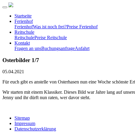
Startseite
Ferienhof
Ferienhof
Was ist noch frei?
Preise Ferienhof
Reitschule
Reitschule
Preise Reitschule
Kontakt
Fragen an uns
Buchungsanfrage
Anfahrt
Osterbilder 1/7
05.04.2021
Für euch gibt es anstelle von Osterhasen nun eine Woche schönste Er
Wir starten mit einem Klassiker. Dieses Bild war Jahre lang auf uns
Jenny und ihr dürft nun raten, wer davor steht.
Sitemap
Impressum
Datenschutzerklärung