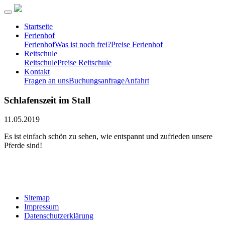
Startseite
Ferienhof
Ferienhof
Was ist noch frei?
Preise Ferienhof
Reitschule
Reitschule
Preise Reitschule
Kontakt
Fragen an uns
Buchungsanfrage
Anfahrt
Schlafenszeit im Stall
11.05.2019
Es ist einfach schön zu sehen, wie entspannt und zufrieden unsere
Pferde sind!
Sitemap
Impressum
Datenschutzerklärung