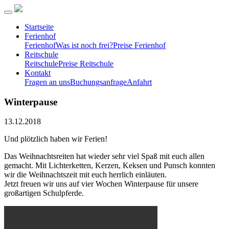
Startseite
Ferienhof
Ferienhof
Was ist noch frei?
Preise Ferienhof
Reitschule
Reitschule
Preise Reitschule
Kontakt
Fragen an uns
Buchungsanfrage
Anfahrt
Winterpause
13.12.2018
Und plötzlich haben wir Ferien!
Das Weihnachtsreiten hat wieder sehr viel Spaß mit euch allen
gemacht. Mit Lichterketten, Kerzen, Keksen und Punsch konnten
wir die Weihnachtszeit mit euch herrlich einläuten.
Jetzt freuen wir uns auf vier Wochen Winterpause für unsere
großartigen Schulpferde.