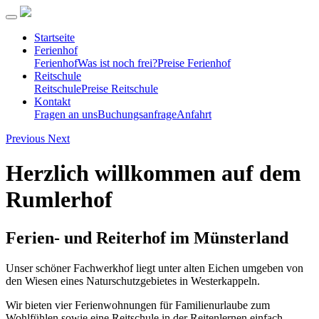
Startseite
Ferienhof
Ferienhof
Was ist noch frei?
Preise Ferienhof
Reitschule
Reitschule
Preise Reitschule
Kontakt
Fragen an uns
Buchungsanfrage
Anfahrt
Previous
Next
Herzlich willkommen auf dem
Rumlerhof
Ferien- und Reiterhof im Münsterland
Unser schöner Fachwerkhof liegt unter alten Eichen umgeben von
den Wiesen eines Naturschutzgebietes in Westerkappeln.
Wir bieten vier Ferienwohnungen für Familienurlaube zum
Wohlfühlen sowie eine Reitschule in der Reitenlernen einfach