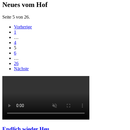
Neues vom Hof
Seite 5 von 26.
Vorherige
1
…
4
5
6
…
26
Nächste
Endlich wieder Heu